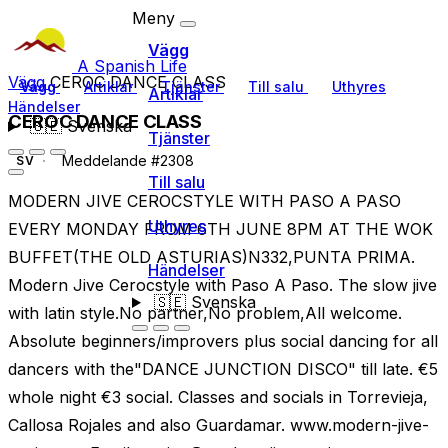
Meny
Vägg
A Spanish Life
Vägg
CEROC DANCE CLASS
Vägg
Artiklar
Tjänster
Till salu
Uthyres
Artiklar
Händelser
CEROC DANCE CLASS
🇸🇪
Svenska
Tjänster
Meddelande #2308
SV
Till salu
MODERN JIVE CEROCSTYLE WITH PASO A PASO
Uthyres
EVERY MONDAY FROM 6TH JUNE 8PM AT THE WOK
BUFFET(THE OLD ASTURIAS)N332,PUNTA PRIMA.
Händelser
Modern Jive Cerocstyle with Paso A Paso. The slow jive
🇸🇪
Svenska
with latin style.No partner,No problem,All welcome.
Absolute beginners/improvers plus social dancing for all
dancers with the"DANCE JUNCTION DISCO" till late. €5
whole night €3 social. Classes and socials in Torrevieja,
Callosa Rojales and also Guardamar. www.modern-jive-