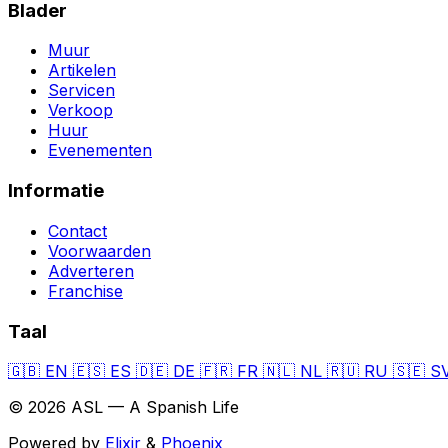
Blader
Muur
Artikelen
Servicen
Verkoop
Huur
Evenementen
Informatie
Contact
Voorwaarden
Adverteren
Franchise
Taal
🇬🇧
EN
🇪🇸
ES
🇩🇪
DE
🇫🇷
FR
🇳🇱
NL
🇷🇺
RU
🇸🇪
S
© 2026 ASL — A Spanish Life
Powered by
Elixir
&
Phoenix