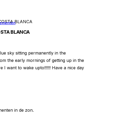
COSTA BLANCA
ementen
STA BLANCA
blue sky sitting permanently in the
rom the early mornings of getting up in the
 I want to wake upto!!!!!! Have a nice day
enten in de zon.