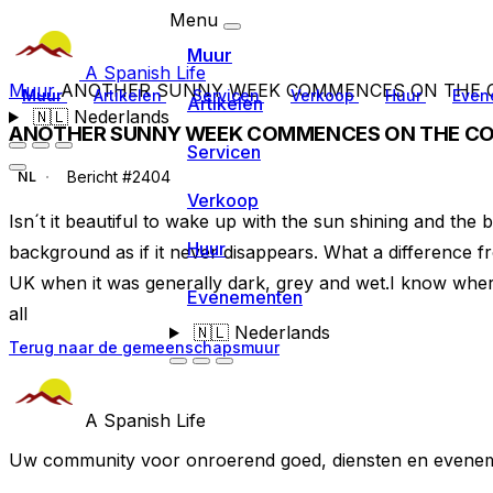
Menu
Muur
A Spanish Life
Muur
ANOTHER SUNNY WEEK COMMENCES ON THE 
Muur
Artikelen
Servicen
Verkoop
Huur
Even
Artikelen
🇳🇱
Nederlands
ANOTHER SUNNY WEEK COMMENCES ON THE CO
Servicen
Bericht #2404
NL
Verkoop
Isn´t it beautiful to wake up with the sun shining and the 
Huur
background as if it never disappears. What a difference f
UK when it was generally dark, grey and wet.I know where
Evenementen
all
🇳🇱
Nederlands
Terug naar de gemeenschapsmuur
A Spanish Life
Uw community voor onroerend goed, diensten en evenem