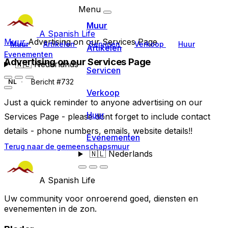
Menu
Muur
A Spanish Life
Muur
Advertising on our Services Page
Muur
Artikelen
Servicen
Verkoop
Huur
Artikelen
Evenementen
Advertising on our Services Page
🇳🇱
Nederlands
Servicen
Bericht #732
NL
Verkoop
Just a quick reminder to anyone advertising on our
Huur
Services Page - please dont forget to include contact
details - phone numbers, emails, website details!!
Evenementen
Terug naar de gemeenschapsmuur
🇳🇱
Nederlands
A Spanish Life
Uw community voor onroerend goed, diensten en
evenementen in de zon.