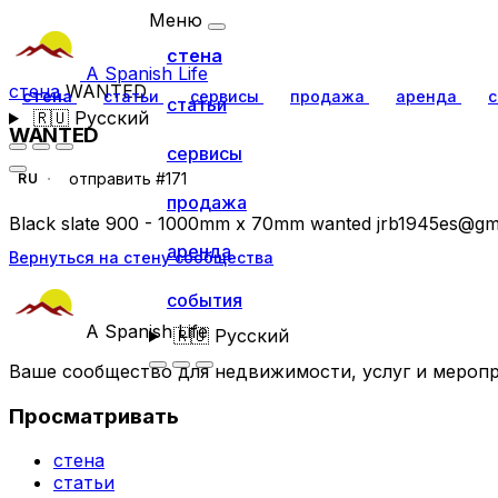
Меню
стена
A Spanish Life
стена
WANTED
стена
статьи
сервисы
продажа
аренда
с
статьи
🇷🇺
Русский
WANTED
сервисы
отправить #171
RU
продажа
Black slate 900 - 1000mm x 70mm wanted
jrb1945es@gm
аренда
Вернуться на стену сообщества
события
A Spanish Life
🇷🇺
Русский
Ваше сообщество для недвижимости, услуг и меропр
Просматривать
стена
статьи