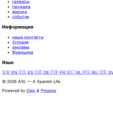
сервисы
продажа
аренда
события
Информация
наши контакты
Условия
реклама
Франшиза
Язык
🇬🇧
EN
🇪🇸
ES
🇩🇪
DE
🇫🇷
FR
🇳🇱
NL
🇷🇺
RU
🇸🇪
S
© 2026 ASL — A Spanish Life
Powered by
Elixir
&
Phoenix