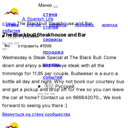
Меню
стена
A Spanish Life
стена
The Blackbull Steakhouse and Bar
стена
статьи
сервисы
продажа
аренда
статьи
события
The Blackbull Steakhouse and Bar
🇷🇺
Русский
сервисы
отправить #1998
RU
продажа
Wednesday is Steak Special at The Black Bull. Come
аренда
down and enjoy a 8oz Ribeye steak with all the
trimmings for 11.95 per couple. Budweiser is a euro a
события
bottle all day and night. Why not book our courtesy bus
🇷🇺
Русский
and get a pickup and drop off for free so you can leave
the car at home? Contact us on 966842070... We look
forward to seeing you there :)
Вернуться на стену сообщества