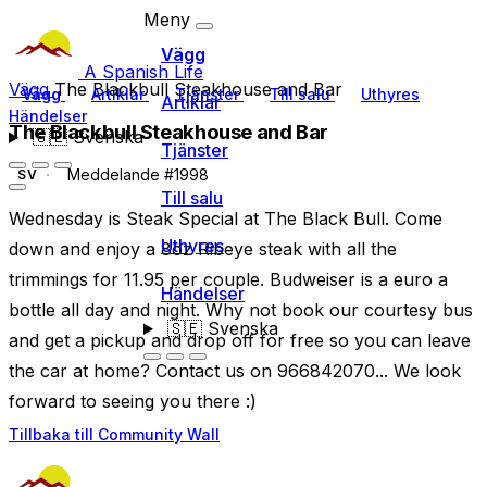
Meny
Vägg
A Spanish Life
Vägg
The Blackbull Steakhouse and Bar
Vägg
Artiklar
Tjänster
Till salu
Uthyres
Artiklar
Händelser
The Blackbull Steakhouse and Bar
🇸🇪
Svenska
Tjänster
Meddelande #1998
SV
Till salu
Wednesday is Steak Special at The Black Bull. Come
Uthyres
down and enjoy a 8oz Ribeye steak with all the
trimmings for 11.95 per couple. Budweiser is a euro a
Händelser
bottle all day and night. Why not book our courtesy bus
🇸🇪
Svenska
and get a pickup and drop off for free so you can leave
the car at home? Contact us on 966842070... We look
forward to seeing you there :)
Tillbaka till Community Wall