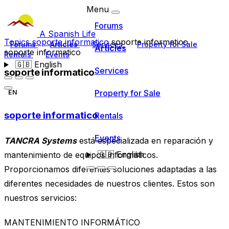
Menu
Forums
A Spanish Life
Topics
soporte informatico
soporte informatico
Forums
Articles
Services
Property for Sale
Articles
soporte informatico
Rentals
Events
🇬🇧
English
Services
soporte informatico
Property for Sale
EN
soporte informatico
Rentals
Events
TANCRA Systems
está especializada en reparación y
🇬🇧
English
mantenimiento de equipos informáticos.
Proporcionamos diferentes soluciones adaptadas a las
diferentes necesidades de nuestros clientes. Estos son
nuestros servicios:
MANTENIMIENTO INFORMÁTICO