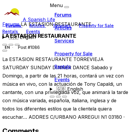
Menu
Forums
A Spanish Life
Forums
LA ESTASION RESTAURANTE
Forums
Articles
Services
Property for Sale
Articles
Rentals
Events
LA ESTASION RESTAURANTE
🇬🇧
English
Services
Post #1086
EN
Property for Sale
La ESTASION RESTAURANTE TORREVIEJA
Rentals
SATURDAY SUNDAY DINNER DANCE Sabado y
Domingo, a partir de las 21 horas, contará un vez con
Events
música en vivo, con la actuación de Tony Capaldi, un
🇬🇧
English
cantante, con una privilegiada voz, que animará la tarde
con música variada, española, italiana, inglesa y de
todos los diferentes estilos que la clientela quiera
escuchar… ADDRES C/URBANO ARREGUI N1 03180 ·
Comments