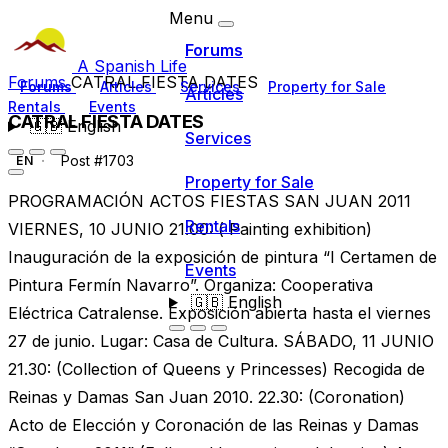
Menu
Forums
A Spanish Life
Forums
CATRAL FIESTA DATES
Forums
Articles
Services
Property for Sale
Articles
Rentals
Events
CATRAL FIESTA DATES
🇬🇧
English
Services
Post #1703
EN
Property for Sale
PROGRAMACIÓN ACTOS FIESTAS SAN JUAN 2011
Rentals
VIERNES, 10 JUNIO 21.00: ( Painting exhibition)
Inauguración de la exposición de pintura “I Certamen de
Events
Pintura Fermín Navarro”. Organiza: Cooperativa
🇬🇧
English
Eléctrica Catralense. Exposición abierta hasta el viernes
27 de junio. Lugar: Casa de Cultura. SÁBADO, 11 JUNIO
21.30: (Collection of Queens y Princesses) Recogida de
Reinas y Damas San Juan 2010. 22.30: (Coronation)
Acto de Elección y Coronación de las Reinas y Damas