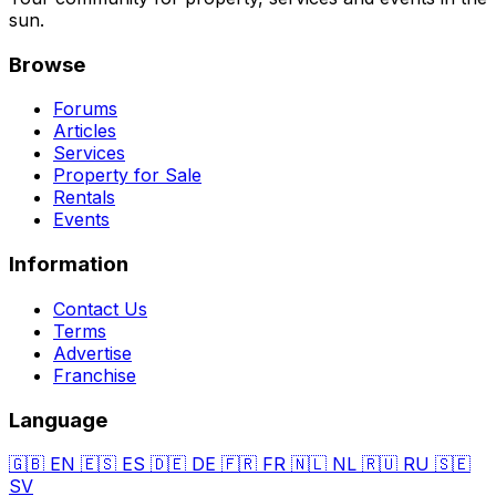
sun.
Browse
Forums
Articles
Services
Property for Sale
Rentals
Events
Information
Contact Us
Terms
Advertise
Franchise
Language
🇬🇧
EN
🇪🇸
ES
🇩🇪
DE
🇫🇷
FR
🇳🇱
NL
🇷🇺
RU
🇸🇪
SV