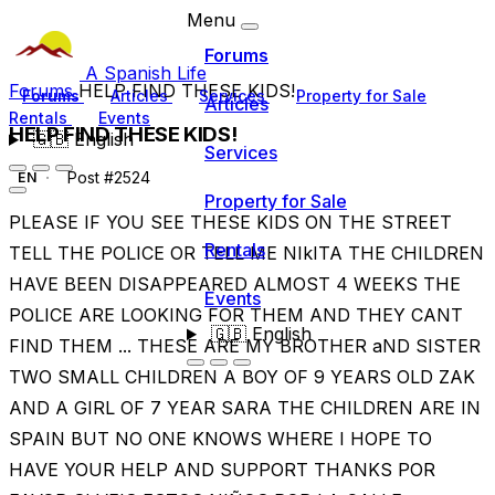
Menu
Forums
A Spanish Life
Forums
HELP FIND THESE KIDS!
Forums
Articles
Services
Property for Sale
Articles
Rentals
Events
HELP FIND THESE KIDS!
🇬🇧
English
Services
Post #2524
EN
Property for Sale
PLEASE IF YOU SEE THESE KIDS ON THE STREET
Rentals
TELL THE POLICE OR TELL ME NIkITA THE CHILDREN
HAVE BEEN DISAPPEARED ALMOST 4 WEEKS THE
Events
POLICE ARE LOOKING FOR THEM AND THEY CANT
🇬🇧
English
FIND THEM ... THESE ARE MY BROTHER aND SISTER
TWO SMALL CHILDREN A BOY OF 9 YEARS OLD ZAK
AND A GIRL OF 7 YEAR SARA THE CHILDREN ARE IN
SPAIN BUT NO ONE KNOWS WHERE I HOPE TO
HAVE YOUR HELP AND SUPPORT THANKS POR