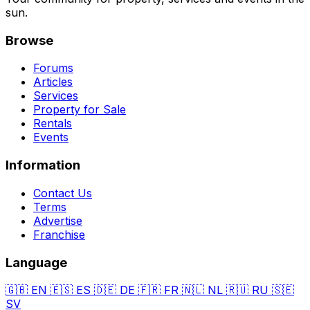
sun.
Browse
Forums
Articles
Services
Property for Sale
Rentals
Events
Information
Contact Us
Terms
Advertise
Franchise
Language
🇬🇧
EN
🇪🇸
ES
🇩🇪
DE
🇫🇷
FR
🇳🇱
NL
🇷🇺
RU
🇸🇪
SV