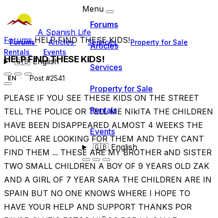
Menu
Forums
A Spanish Life
Forums
HELP FIND THESE KIDS!
Forums
Articles
Services
Property for Sale
Articles
Rentals
Events
HELP FIND THESE KIDS!
🇬🇧
English
Services
Post #2541
EN
Property for Sale
PLEASE IF YOU SEE THESE KIDS ON THE STREET
Rentals
TELL THE POLICE OR TELL ME NIkITA THE CHILDREN
HAVE BEEN DISAPPEARED ALMOST 4 WEEKS THE
Events
POLICE ARE LOOKING FOR THEM AND THEY CANT
🇬🇧
English
FIND THEM ... THESE ARE MY BROTHER aND SISTER
TWO SMALL CHILDREN A BOY OF 9 YEARS OLD ZAK
AND A GIRL OF 7 YEAR SARA THE CHILDREN ARE IN
SPAIN BUT NO ONE KNOWS WHERE I HOPE TO
HAVE YOUR HELP AND SUPPORT THANKS POR