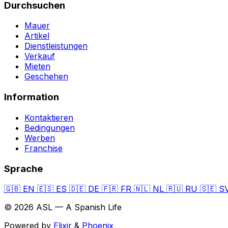
Durchsuchen
Mauer
Artikel
Dienstleistungen
Verkauf
Mieten
Geschehen
Information
Kontaktieren
Bedingungen
Werben
Franchise
Sprache
🇬🇧
EN
🇪🇸
ES
🇩🇪
DE
🇫🇷
FR
🇳🇱
NL
🇷🇺
RU
🇸🇪
S
© 2026 ASL — A Spanish Life
Powered by
Elixir
&
Phoenix