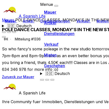
Menue
Mauer
A Spanish Life
Mauer
POLE DANCE CLASSES, MONDAY'S IN THE NE
Mauer
Artikel
Dienstleistungen
Verkauf
Miete
Artikel
🇩🇪
Deutsch
POLE DANCE CLASSES, MONDAY'S IN THE NEW S
Dienstleistungen
Mitteilung #1336
DE
Verkauf
So who fancy's some poleage in the new studio tomorro
Mieten
7pm-8pm and 8pm-9pm and as an even better bonus you ca
you bring a friend, thats 4.50€ each!!!! Classes are in Los 
Geschehen
634 346 978 for more info :o)
🇩🇪
Deutsch
Zurueck zur Mauer
A Spanish Life
Ihre Community fuer Immobilien, Dienstleistungen und Ve