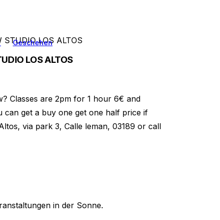
W STUDIO LOS ALTOS
n
Geschehen
TUDIO LOS ALTOS
w? Classes are 2pm for 1 hour 6€ and
n get a buy one get one half price if
Altos, via park 3, Calle leman, 03189 or call
ranstaltungen in der Sonne.