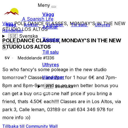
Meny
Vägg
A Spanish Life
Vägg
POLE DANCE CLASSES, MONDAY'S IN THE NEW
Vägg
Artiklar
Tjänster
Till salu
Uthyres
Artiklar
STUDIO LOS ALTOS
Händelser
🇸🇪
Svenska
Tjänster
POLE DANCE CLASSES, MONDAY'S IN THE NEW
STUDIO LOS ALTOS
Till salu
Meddelande #1336
SV
Uthyres
So who fancy's some poleage in the new studio
Händelser
tomorrow? Classes are 2pm for 1 hour 6€ and 7pm-
8pm and 8pm-9pm and as an even better bonus you
🇸🇪
Svenska
can get a buy one get one half price if you bring a
friend, thats 4.50€ each!!!! Classes are in Los Altos, via
park 3, Calle leman, 03189 or call 634 346 978 for
more info :o)
Tillbaka till Community Wall