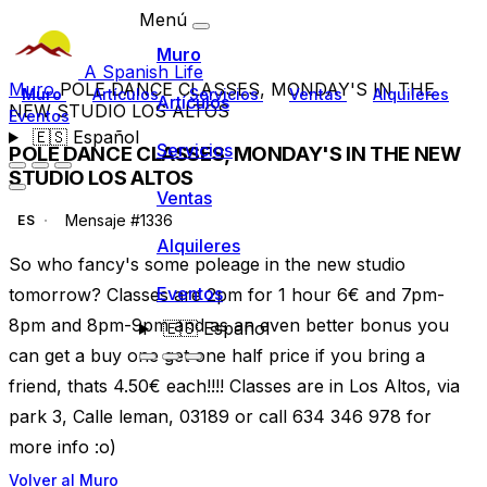
Menú
Muro
A Spanish Life
Muro
POLE DANCE CLASSES, MONDAY'S IN THE
Muro
Artículos
Servicios
Ventas
Alquileres
Artículos
NEW STUDIO LOS ALTOS
Eventos
🇪🇸
Español
Servicios
POLE DANCE CLASSES, MONDAY'S IN THE NEW
STUDIO LOS ALTOS
Ventas
Mensaje #1336
ES
Alquileres
So who fancy's some poleage in the new studio
Eventos
tomorrow? Classes are 2pm for 1 hour 6€ and 7pm-
8pm and 8pm-9pm and as an even better bonus you
🇪🇸
Español
can get a buy one get one half price if you bring a
friend, thats 4.50€ each!!!! Classes are in Los Altos, via
park 3, Calle leman, 03189 or call 634 346 978 for
more info :o)
Volver al Muro