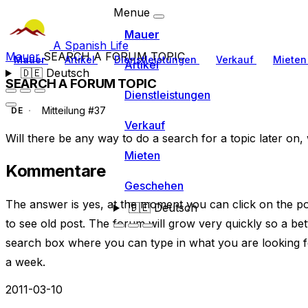
Menue
Mauer
A Spanish Life
Mauer
SEARCH A FORUM TOPIC
Mauer
Artikel
Dienstleistungen
Verkauf
Miete
Artikel
🇩🇪
Deutsch
SEARCH A FORUM TOPIC
Dienstleistungen
Mitteilung #37
DE
Verkauf
Will there be any way to do a search for a topic later on
Mieten
Kommentare
Geschehen
The answer is yes, at the moment you can click on the po
🇩🇪
Deutsch
to see old post. The forum will grow very quickly so a bett
search box where you can type in what you are looking for. 
a week.
2011-03-10