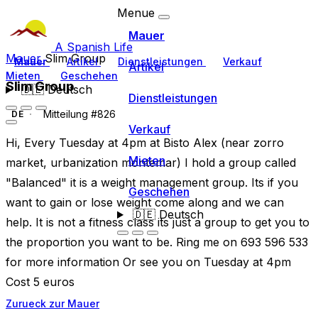
Menue
Mauer
A Spanish Life
Mauer
Slim Group
Mauer
Artikel
Dienstleistungen
Verkauf
Artikel
Mieten
Geschehen
Slim Group
🇩🇪
Deutsch
Dienstleistungen
Mitteilung #826
DE
Verkauf
Hi, Every Tuesday at 4pm at Bisto Alex (near zorro
Mieten
market, urbanization montemar) I hold a group called
"Balanced" it is a weight management group. Its if you
Geschehen
want to gain or lose weight come along and we can
🇩🇪
Deutsch
help. It is not a fitness class its just a group to get you to
the proportion you want to be. Ring me on 693 596 533
for more information Or see you on Tuesday at 4pm
Cost 5 euros
Zurueck zur Mauer