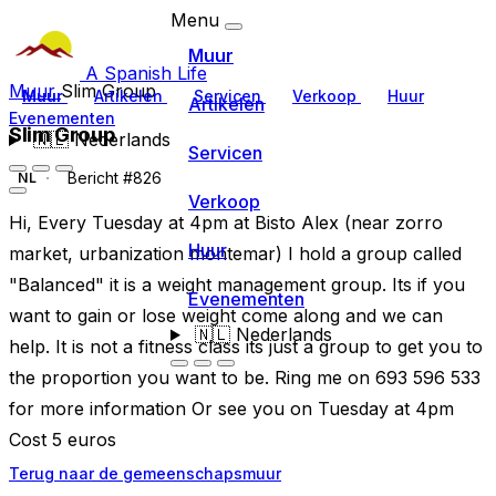
Menu
Muur
A Spanish Life
Muur
Slim Group
Muur
Artikelen
Servicen
Verkoop
Huur
Artikelen
Evenementen
Slim Group
🇳🇱
Nederlands
Servicen
Bericht #826
NL
Verkoop
Hi, Every Tuesday at 4pm at Bisto Alex (near zorro
Huur
market, urbanization montemar) I hold a group called
"Balanced" it is a weight management group. Its if you
Evenementen
want to gain or lose weight come along and we can
🇳🇱
Nederlands
help. It is not a fitness class its just a group to get you to
the proportion you want to be. Ring me on 693 596 533
for more information Or see you on Tuesday at 4pm
Cost 5 euros
Terug naar de gemeenschapsmuur