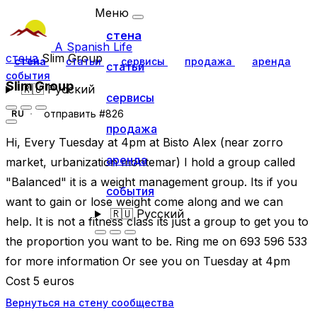
Меню
стена
A Spanish Life
стена
Slim Group
стена
статьи
сервисы
продажа
аренда
статьи
события
Slim Group
🇷🇺
Русский
сервисы
отправить #826
RU
продажа
Hi, Every Tuesday at 4pm at Bisto Alex (near zorro
аренда
market, urbanization montemar) I hold a group called
"Balanced" it is a weight management group. Its if you
события
want to gain or lose weight come along and we can
🇷🇺
Русский
help. It is not a fitness class its just a group to get you to
the proportion you want to be. Ring me on 693 596 533
for more information Or see you on Tuesday at 4pm
Cost 5 euros
Вернуться на стену сообщества