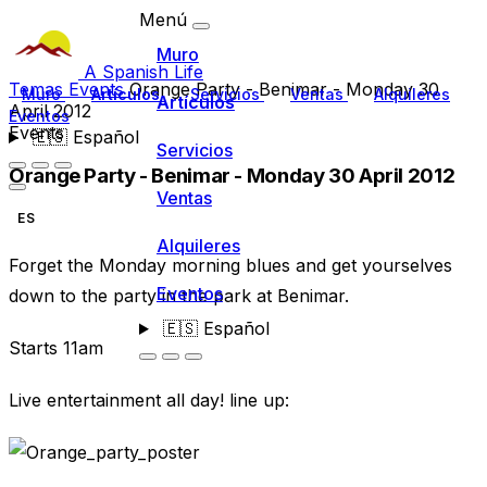
Menú
Muro
A Spanish Life
Temas
Events
Orange Party - Benimar - Monday 30
Muro
Artículos
Servicios
Ventas
Alquileres
Artículos
April 2012
Eventos
Events
🇪🇸
Español
Servicios
Orange Party - Benimar - Monday 30 April 2012
Ventas
ES
Alquileres
Forget the Monday morning blues and get yourselves
Eventos
down to the party in the park at Benimar.
🇪🇸
Español
Starts 11am
Live entertainment all day! line up: