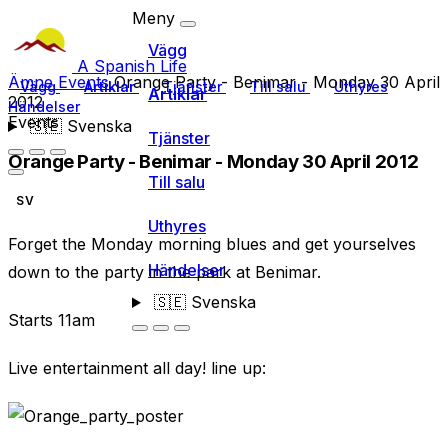
Meny
Vägg
A Spanish Life
Ämne
Events
Orange Party - Benimar - Monday 30 April
Vägg
Artiklar
Tjänster
Till salu
Uthyres
Artiklar
2012
Händelser
Events
🇸🇪
Svenska
Tjänster
Orange Party - Benimar - Monday 30 April 2012
Till salu
SV
Uthyres
Forget the Monday morning blues and get yourselves
Händelser
down to the party in the park at Benimar.
🇸🇪
Svenska
Starts 11am
Live entertainment all day! line up: