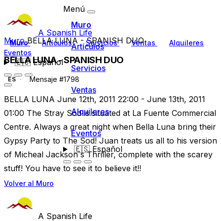
Menú
Muro
A Spanish Life
Muro
BELLA LUNA - SPANISH DUO
Muro
Artículos
Servicios
Ventas
Alquileres
Artículos
Eventos
BELLA LUNA - SPANISH DUO
🇪🇸
Español
Servicios
Mensaje #1798
ES
Ventas
BELLA LUNA June 12th, 2011 22:00 - June 13th, 2011
Alquileres
01:00 The Stray Sod is situated at La Fuente Commercial
Centre. Always a great night when Bella Luna bring their
Eventos
Gypsy Party to The Sod! Juan treats us all to his version
🇪🇸
Español
of Micheal Jackson´s Thriller, complete with the scarey
stuff! You have to see it to believe it!!
Volver al Muro
A Spanish Life