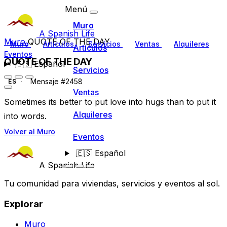
Menú
Muro
A Spanish Life
Muro
QUOTE OF THE DAY
Muro
Artículos
Servicios
Ventas
Alquileres
Artículos
Eventos
QUOTE OF THE DAY
🇪🇸
Español
Servicios
Mensaje #2458
ES
Ventas
Sometimes its better to put love into hugs than to put it
Alquileres
into words.
Volver al Muro
Eventos
🇪🇸
Español
A Spanish Life
Tu comunidad para viviendas, servicios y eventos al sol.
Explorar
Muro