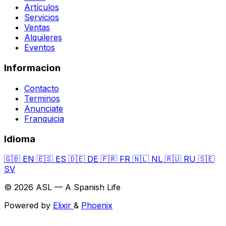
Artículos
Servicios
Ventas
Alquileres
Eventos
Informacion
Contacto
Terminos
Anunciate
Franquicia
Idioma
🇬🇧
EN
🇪🇸
ES
🇩🇪
DE
🇫🇷
FR
🇳🇱
NL
🇷🇺
RU
🇸🇪
SV
© 2026 ASL — A Spanish Life
Powered by
Elixir
&
Phoenix