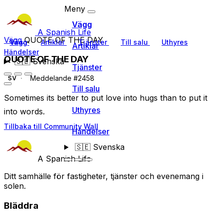
Meny
Vägg
A Spanish Life
Vägg
QUOTE OF THE DAY
Vägg
Artiklar
Tjänster
Till salu
Uthyres
Artiklar
Händelser
QUOTE OF THE DAY
🇸🇪
Svenska
Tjänster
Meddelande #2458
SV
Till salu
Sometimes its better to put love into hugs than to put it
Uthyres
into words.
Tillbaka till Community Wall
Händelser
🇸🇪
Svenska
A Spanish Life
Ditt samhälle för fastigheter, tjänster och evenemang i
solen.
Bläddra