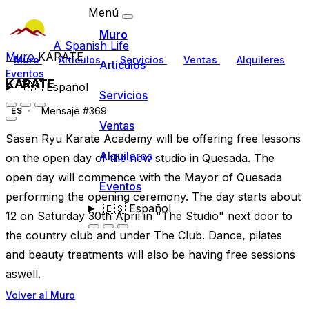
Menú
Muro
A Spanish Life
Muro
KARATE
Muro
Artículos
Servicios
Ventas
Alquileres
Artículos
Eventos
KARATE
🇪🇸
Español
Servicios
Mensaje #369
ES
Ventas
Sasen Ryu Karate Academy will be offering free lessons
Alquileres
on the open day of the new studio in Quesada. The
open day will commence with the Mayor of Quesada
Eventos
performing the opening ceremony. The day starts about
🇪🇸
Español
12 on Saturday 30th April in "The Studio" next door to
the country club and under The Club. Dance, pilates
and beauty treatments will also be having free sessions
aswell.
Volver al Muro