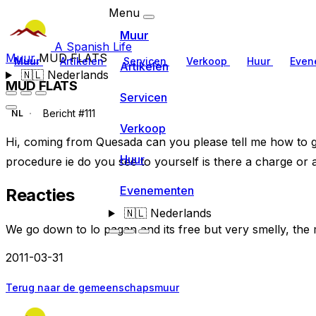
Menu
Muur
A Spanish Life
Muur
MUD FLATS
Muur
Artikelen
Servicen
Verkoop
Huur
Even
Artikelen
🇳🇱
Nederlands
MUD FLATS
Servicen
Bericht #111
NL
Verkoop
Hi, coming from Quesada can you please tell me how to ge
Huur
procedure ie do you see to yourself is there a charge or
Evenementen
Reacties
🇳🇱
Nederlands
We go down to lo pagan and its free but very smelly, the
2011-03-31
Terug naar de gemeenschapsmuur