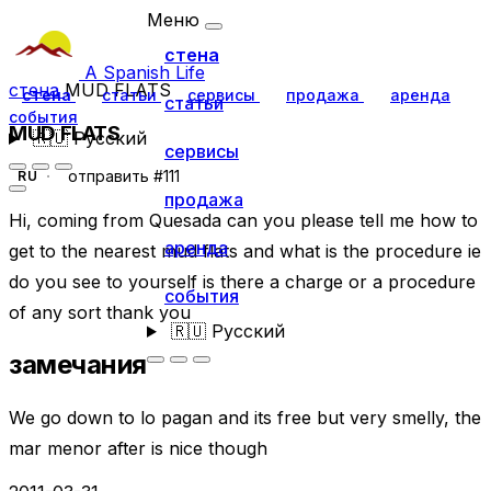
Меню
стена
A Spanish Life
стена
MUD FLATS
стена
статьи
сервисы
продажа
аренда
статьи
события
MUD FLATS
🇷🇺
Русский
сервисы
отправить #111
RU
продажа
Hi, coming from Quesada can you please tell me how to
аренда
get to the nearest mud flats and what is the procedure ie
do you see to yourself is there a charge or a procedure
события
of any sort thank you
🇷🇺
Русский
замечания
We go down to lo pagan and its free but very smelly, the
mar menor after is nice though