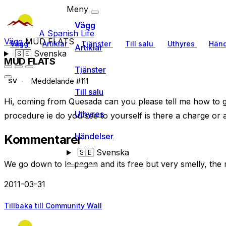
Meny
Vägg
A Spanish Life
Vägg
MUD FLATS
Vägg
Artiklar
Tjänster
Till salu
Uthyres
Händ
Artiklar
🇸🇪
Svenska
MUD FLATS
Tjänster
Meddelande #111
SV
Till salu
Hi, coming from Quesada can you please tell me how to ge
Uthyres
procedure ie do you see to yourself is there a charge or
Händelser
Kommentarer
🇸🇪
Svenska
We go down to lo pagan and its free but very smelly, the
2011-03-31
Tillbaka till Community Wall