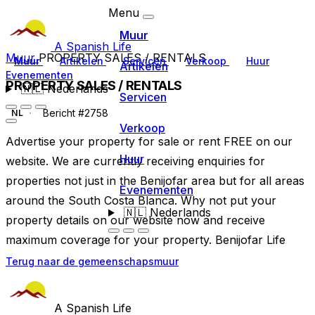
Menu
Muur
A Spanish Life
Muur
PROPERTY SALES / RENTALS
Muur
Artikelen
Servicen
Verkoop
Huur
Artikelen
Evenementen
PROPERTY SALES / RENTALS
🇳🇱
Nederlands
Servicen
Bericht #2758
NL
Verkoop
Advertise your property for sale or rent FREE on our
Huur
website. We are currently receiving enquiries for
properties not just in the Benijofar area but for all areas
Evenementen
around the South Costa Blanca. Why not put your
🇳🇱
Nederlands
property details on our website now and receive
maximum coverage for your property. Benijofar Life
Terug naar de gemeenschapsmuur
A Spanish Life