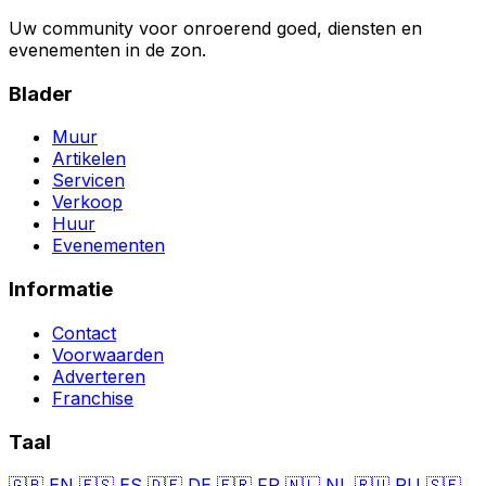
Uw community voor onroerend goed, diensten en
evenementen in de zon.
Blader
Muur
Artikelen
Servicen
Verkoop
Huur
Evenementen
Informatie
Contact
Voorwaarden
Adverteren
Franchise
Taal
🇬🇧
EN
🇪🇸
ES
🇩🇪
DE
🇫🇷
FR
🇳🇱
NL
🇷🇺
RU
🇸🇪