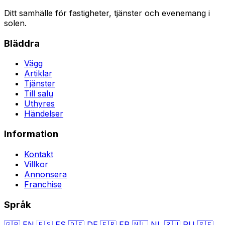
Ditt samhälle för fastigheter, tjänster och evenemang i
solen.
Bläddra
Vägg
Artiklar
Tjänster
Till salu
Uthyres
Händelser
Information
Kontakt
Villkor
Annonsera
Franchise
Språk
🇬🇧
EN
🇪🇸
ES
🇩🇪
DE
🇫🇷
FR
🇳🇱
NL
🇷🇺
RU
🇸🇪