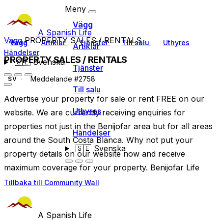
Meny
Vägg
A Spanish Life
Vägg
PROPERTY SALES / RENTALS
Vägg
Artiklar
Tjänster
Till salu
Uthyres
Artiklar
Händelser
PROPERTY SALES / RENTALS
🇸🇪
Svenska
Tjänster
Meddelande #2758
SV
Till salu
Advertise your property for sale or rent FREE on our
Uthyres
website. We are currently receiving enquiries for
properties not just in the Benijofar area but for all areas
Händelser
around the South Costa Blanca. Why not put your
🇸🇪
Svenska
property details on our website now and receive
maximum coverage for your property. Benijofar Life
Tillbaka till Community Wall
A Spanish Life