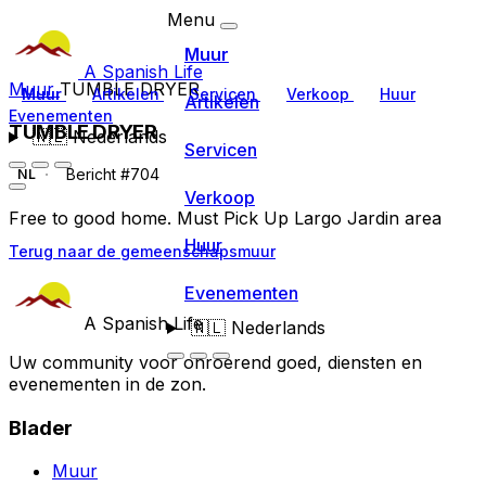
Menu
Muur
A Spanish Life
Muur
TUMBLE DRYER
Muur
Artikelen
Servicen
Verkoop
Huur
Artikelen
Evenementen
TUMBLE DRYER
🇳🇱
Nederlands
Servicen
Bericht #704
NL
Verkoop
Free to good home. Must Pick Up Largo Jardin area
Huur
Terug naar de gemeenschapsmuur
Evenementen
A Spanish Life
🇳🇱
Nederlands
Uw community voor onroerend goed, diensten en
evenementen in de zon.
Blader
Muur