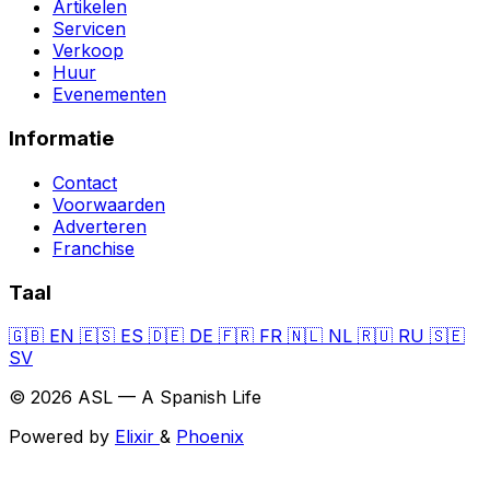
Artikelen
Servicen
Verkoop
Huur
Evenementen
Informatie
Contact
Voorwaarden
Adverteren
Franchise
Taal
🇬🇧
EN
🇪🇸
ES
🇩🇪
DE
🇫🇷
FR
🇳🇱
NL
🇷🇺
RU
🇸🇪
SV
© 2026 ASL — A Spanish Life
Powered by
Elixir
&
Phoenix