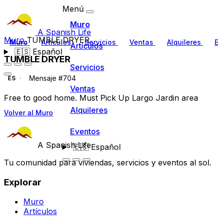
Menú
Muro
A Spanish Life
Muro
TUMBLE DRYER
Muro
Artículos
Servicios
Ventas
Alquileres
Artículos
🇪🇸
Español
TUMBLE DRYER
Servicios
Mensaje #704
ES
Ventas
Free to good home. Must Pick Up Largo Jardin area
Alquileres
Volver al Muro
Eventos
A Spanish Life
🇪🇸
Español
Tu comunidad para viviendas, servicios y eventos al sol.
Explorar
Muro
Artículos