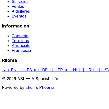
Servicios
Ventas
Alquileres
Eventos
Informacion
Contacto
Terminos
Anunciate
Franquicia
Idioma
🇬🇧
EN
🇪🇸
ES
🇩🇪
DE
🇫🇷
FR
🇳🇱
NL
🇷🇺
RU
🇸🇪
S
© 2026 ASL — A Spanish Life
Powered by
Elixir
&
Phoenix