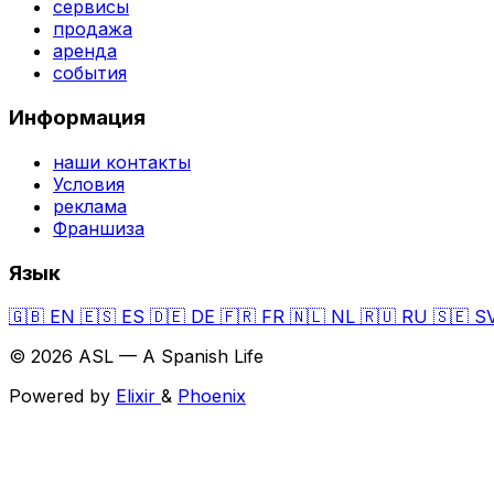
сервисы
продажа
аренда
события
Информация
наши контакты
Условия
реклама
Франшиза
Язык
🇬🇧
EN
🇪🇸
ES
🇩🇪
DE
🇫🇷
FR
🇳🇱
NL
🇷🇺
RU
🇸🇪
S
© 2026 ASL — A Spanish Life
Powered by
Elixir
&
Phoenix