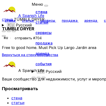
Меню
стена
A Spanish Life
стена
TUMBLE DRYER
стена
статьи
сервисы
продажа
аренда
с
статьи
🇷🇺
Русский
TUMBLE DRYER
сервисы
отправить #704
RU
продажа
Free to good home. Must Pick Up Largo Jardin area
аренда
Вернуться на стену сообщества
события
A Spanish Life
🇷🇺
Русский
Ваше сообщество для недвижимости, услуг и меропр
Просматривать
стена
статьи