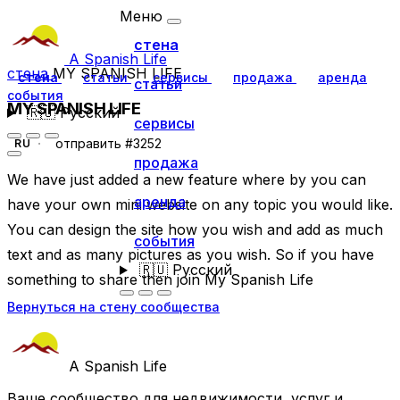
Меню
стена
A Spanish Life
стена
MY SPANISH LIFE
стена
статьи
сервисы
продажа
аренда
статьи
события
MY SPANISH LIFE
🇷🇺
Русский
сервисы
отправить #3252
RU
продажа
We have just added a new feature where by you can
аренда
have your own mini website on any topic you would like.
You can design the site how you wish and add as much
события
text and as many pictures as you wish. So if you have
🇷🇺
Русский
something to share then join My Spanish Life
Вернуться на стену сообщества
A Spanish Life
Ваше сообщество для недвижимости, услуг и