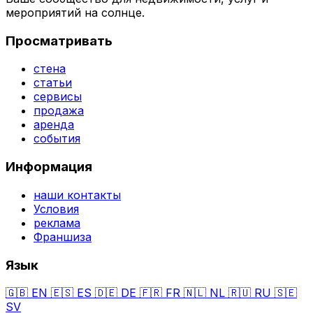
мероприятий на солнце.
Просматривать
стена
статьи
сервисы
продажа
аренда
события
Информация
наши контакты
Условия
реклама
Франшиза
Язык
🇬🇧
EN
🇪🇸
ES
🇩🇪
DE
🇫🇷
FR
🇳🇱
NL
🇷🇺
RU
🇸🇪
SV