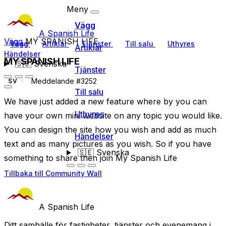
Meny
Vägg
A Spanish Life
Vägg
MY SPANISH LIFE
Vägg
Artiklar
Tjänster
Till salu
Uthyres
Artiklar
Händelser
MY SPANISH LIFE
🇸🇪
Svenska
Tjänster
Meddelande #3252
SV
Till salu
We have just added a new feature where by you can
Uthyres
have your own mini website on any topic you would like.
You can design the site how you wish and add as much
Händelser
text and as many pictures as you wish. So if you have
🇸🇪
Svenska
something to share then join My Spanish Life
Tillbaka till Community Wall
A Spanish Life
Ditt samhälle för fastigheter, tjänster och evenemang i