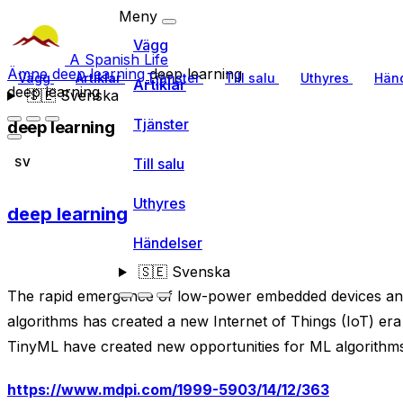
Meny
Vägg
A Spanish Life
Ämne
deep learning
deep learning
Vägg
Artiklar
Tjänster
Till salu
Uthyres
Händ
Artiklar
deep learning
🇸🇪
Svenska
Tjänster
deep learning
Till salu
SV
Uthyres
deep learning
Händelser
🇸🇪
Svenska
The rapid emergence of low-power embedded devices an
algorithms has created a new Internet of Things (IoT) e
TinyML have created new opportunities for ML algorithms
https://www.mdpi.com/1999-5903/14/12/363