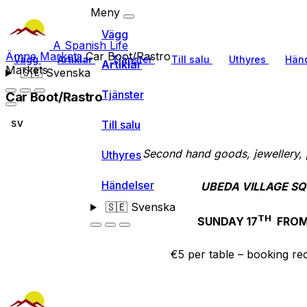
Meny
Vägg
A Spanish Life
Ämne
Markets
Car Boot/Rastro
Vägg
Artiklar
Tjänster
Till salu
Uthyres
Händ
Artiklar
Markets
🇸🇪
Svenska
Tjänster
Car Boot/Rastro
Till salu
SV
Second hand goods, jewellery, 
Uthyres
Händelser
UBEDA VILLAGE S
🇸🇪
Svenska
TH
SUNDAY 17
FROM
€5 per table – booking 