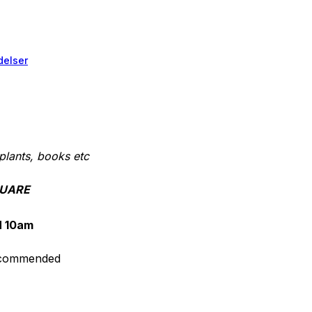
elser
plants, books etc
QUARE
 10am
recommended