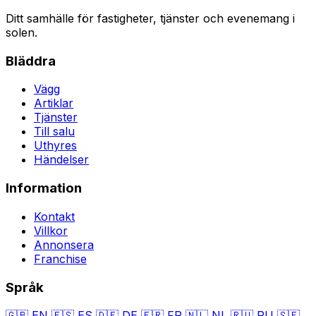
Ditt samhälle för fastigheter, tjänster och evenemang i
solen.
Bläddra
Vägg
Artiklar
Tjänster
Till salu
Uthyres
Händelser
Information
Kontakt
Villkor
Annonsera
Franchise
Språk
🇬🇧
EN
🇪🇸
ES
🇩🇪
DE
🇫🇷
FR
🇳🇱
NL
🇷🇺
RU
🇸🇪