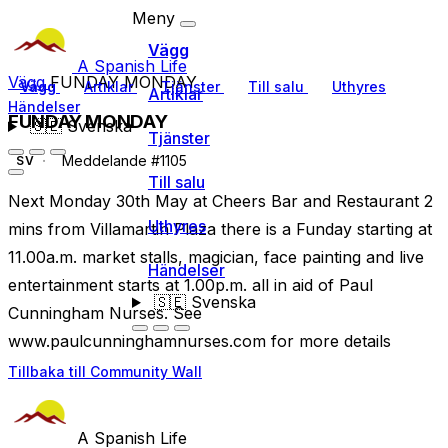
Meny
Vägg
A Spanish Life
Vägg
FUNDAY MONDAY
Vägg
Artiklar
Tjänster
Till salu
Uthyres
Artiklar
Händelser
FUNDAY MONDAY
🇸🇪
Svenska
Tjänster
Meddelande #1105
SV
Till salu
Next Monday 30th May at Cheers Bar and Restaurant 2
Uthyres
mins from Villamartin Plaza there is a Funday starting at
11.00a.m. market stalls, magician, face painting and live
Händelser
entertainment starts at 1.00p.m. all in aid of Paul
🇸🇪
Svenska
Cunningham Nurses. See
www.paulcunninghamnurses.com for more details
Tillbaka till Community Wall
A Spanish Life