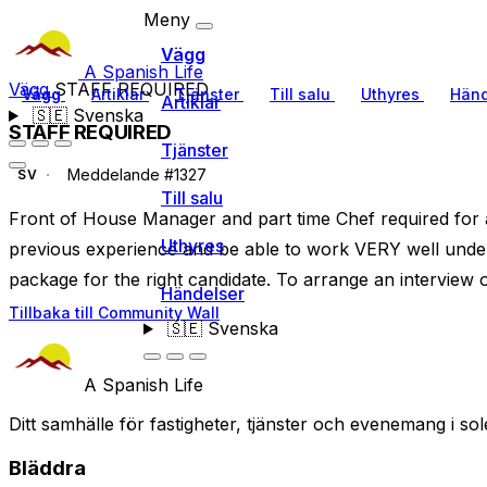
Meny
Vägg
A Spanish Life
Vägg
STAFF REQUIRED
Vägg
Artiklar
Tjänster
Till salu
Uthyres
Händ
Artiklar
🇸🇪
Svenska
STAFF REQUIRED
Tjänster
Meddelande #1327
SV
Till salu
Front of House Manager and part time Chef required for
Uthyres
previous experience and be able to work VERY well under
package for the right candidate. To arrange an interview o
Händelser
Tillbaka till Community Wall
🇸🇪
Svenska
A Spanish Life
Ditt samhälle för fastigheter, tjänster och evenemang i sol
Bläddra