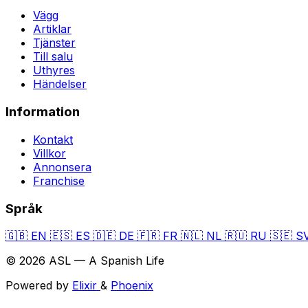
Vägg
Artiklar
Tjänster
Till salu
Uthyres
Händelser
Information
Kontakt
Villkor
Annonsera
Franchise
Språk
🇬🇧
EN
🇪🇸
ES
🇩🇪
DE
🇫🇷
FR
🇳🇱
NL
🇷🇺
RU
🇸🇪
S
© 2026 ASL — A Spanish Life
Powered by
Elixir
&
Phoenix