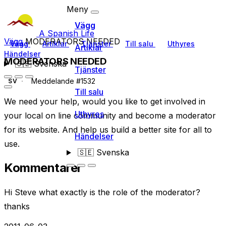
Meny
Vägg
A Spanish Life
Vägg
MODERATORS NEEDED
Vägg
Artiklar
Tjänster
Till salu
Uthyres
Artiklar
Händelser
MODERATORS NEEDED
🇸🇪
Svenska
Tjänster
Meddelande #1532
SV
Till salu
We need your help, would you like to get involved in
Uthyres
your local on line community and become a moderator
for its website. And help us build a better site for all to
Händelser
use.
🇸🇪
Svenska
Kommentarer
Hi Steve what exactly is the role of the moderator?
thanks