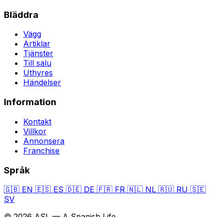
Bläddra
Vägg
Artiklar
Tjänster
Till salu
Uthyres
Händelser
Information
Kontakt
Villkor
Annonsera
Franchise
Språk
🇬🇧
EN
🇪🇸
ES
🇩🇪
DE
🇫🇷
FR
🇳🇱
NL
🇷🇺
RU
🇸🇪
SV
© 2026 ASL — A Spanish Life