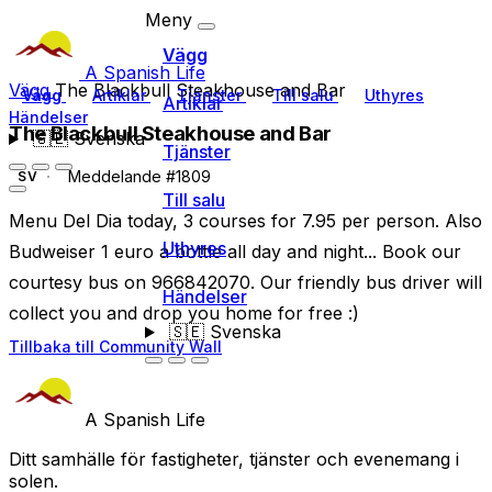
Meny
Vägg
A Spanish Life
Vägg
The Blackbull Steakhouse and Bar
Vägg
Artiklar
Tjänster
Till salu
Uthyres
Artiklar
Händelser
The Blackbull Steakhouse and Bar
🇸🇪
Svenska
Tjänster
Meddelande #1809
SV
Till salu
Menu Del Dia today, 3 courses for 7.95 per person. Also
Uthyres
Budweiser 1 euro a bottle all day and night... Book our
courtesy bus on 966842070. Our friendly bus driver will
Händelser
collect you and drop you home for free :)
🇸🇪
Svenska
Tillbaka till Community Wall
A Spanish Life
Ditt samhälle för fastigheter, tjänster och evenemang i
solen.