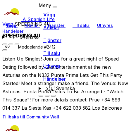
Meny
Vägg
A Spanish Life
Vägg
SPEED8ING 4U
Vägg
Artiklar
Tjänster
Till salu
Uthyres
Artiklar
Händelser
SPEED8ING 4U
🇸🇪
Svenska
Tjänster
Meddelande #2412
SV
Till salu
Listen Up Singles! Join us for a great night of Speed
Uthyres
Dating followed by Live Entertainment at the new
Asturias on the N332 Punta Prima Lets Get This Party
Händelser
Started! Meet a stranger make a friend. The Venue: New
🇸🇪
Svenska
Asturias, Punta Prima Dates To Be Arranged - "Watch
This Space"! For more details contact: Prue +34 693
014 337 La Siesta Kas +34 622 033 582 Los Balcones
Tillbaka till Community Wall