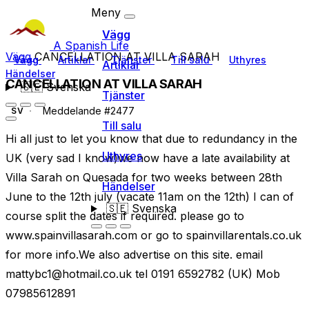
Meny
Vägg
A Spanish Life
Vägg
CANCELLATION AT VILLA SARAH
Vägg
Artiklar
Tjänster
Till salu
Uthyres
Artiklar
Händelser
CANCELLATION AT VILLA SARAH
🇸🇪
Svenska
Tjänster
Meddelande #2477
SV
Till salu
Hi all just to let you know that due to redundancy in the
Uthyres
UK (very sad I know)we now have a late availability at
Villa Sarah on Quesada for two weeks between 28th
Händelser
June to the 12th july (vacate 11am on the 12th) I can of
🇸🇪
Svenska
course split the dates if required. please go to
www.spainvillasarah.com or go to spainvillarentals.co.uk
for more info.We also advertise on this site. email
mattybc1@hotmail.co.uk
tel 0191 6592782 (UK) Mob
07985612891