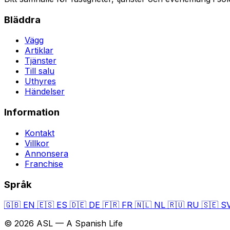
Bläddra
Vägg
Artiklar
Tjänster
Till salu
Uthyres
Händelser
Information
Kontakt
Villkor
Annonsera
Franchise
Språk
🇬🇧
EN
🇪🇸
ES
🇩🇪
DE
🇫🇷
FR
🇳🇱
NL
🇷🇺
RU
🇸🇪
S
© 2026 ASL — A Spanish Life