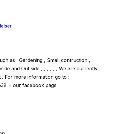
elser
ch as : Gardening , Small contruction ,
side and Out side ,,,,,,,,,,, We are currently
. For more information go to :
638 = our facebook page
en.