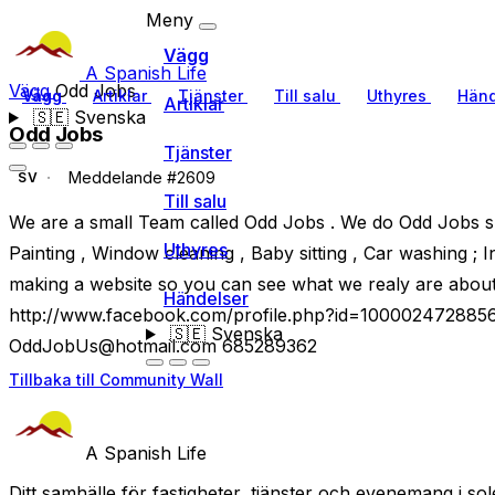
Meny
Vägg
A Spanish Life
Vägg
Odd Jobs
Vägg
Artiklar
Tjänster
Till salu
Uthyres
Händ
Artiklar
🇸🇪
Svenska
Odd Jobs
Tjänster
Meddelande #2609
SV
Till salu
We are a small Team called Odd Jobs . We do Odd Jobs su
Uthyres
Painting , Window cleaning , Baby sitting , Car washing ; In
making a website so you can see what we realy are about 
Händelser
http://www.facebook.com/profile.php?id=100002472885
🇸🇪
Svenska
OddJobUs@hotmail.com
685289362
Tillbaka till Community Wall
A Spanish Life
Ditt samhälle för fastigheter, tjänster och evenemang i sol