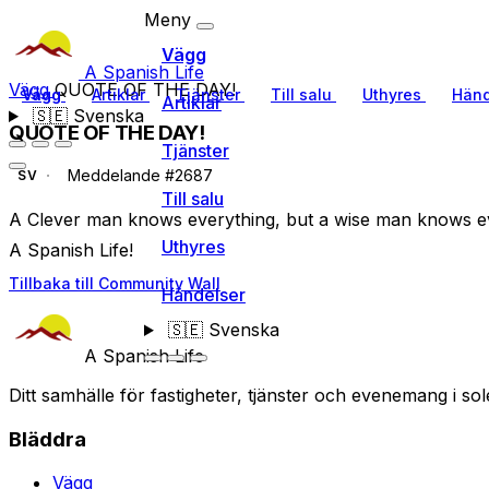
Meny
Vägg
A Spanish Life
Vägg
QUOTE OF THE DAY!
Vägg
Artiklar
Tjänster
Till salu
Uthyres
Händ
Artiklar
🇸🇪
Svenska
QUOTE OF THE DAY!
Tjänster
Meddelande #2687
SV
Till salu
A Clever man knows everything, but a wise man knows e
Uthyres
A Spanish Life!
Tillbaka till Community Wall
Händelser
🇸🇪
Svenska
A Spanish Life
Ditt samhälle för fastigheter, tjänster och evenemang i sol
Bläddra
Vägg