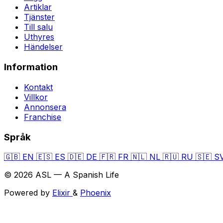
Artiklar
Tjänster
Till salu
Uthyres
Händelser
Information
Kontakt
Villkor
Annonsera
Franchise
Språk
🇬🇧
EN
🇪🇸
ES
🇩🇪
DE
🇫🇷
FR
🇳🇱
NL
🇷🇺
RU
🇸🇪
S
© 2026 ASL — A Spanish Life
Powered by
Elixir
&
Phoenix