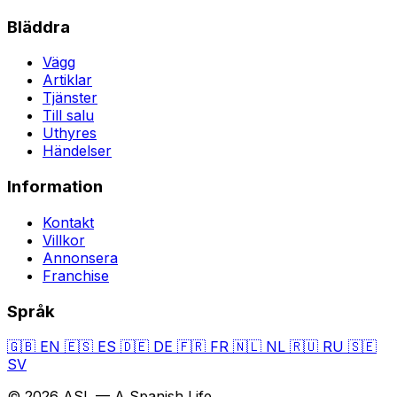
Bläddra
Vägg
Artiklar
Tjänster
Till salu
Uthyres
Händelser
Information
Kontakt
Villkor
Annonsera
Franchise
Språk
🇬🇧
EN
🇪🇸
ES
🇩🇪
DE
🇫🇷
FR
🇳🇱
NL
🇷🇺
RU
🇸🇪
SV
© 2026 ASL — A Spanish Life