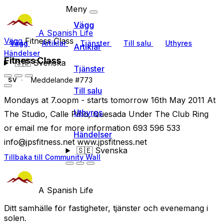
Meny
Vägg
A Spanish Life
Vägg
Fitness Class
Vägg
Artiklar
Tjänster
Till salu
Uthyres
Artiklar
Händelser
Fitness Class
🇸🇪
Svenska
Tjänster
Meddelande #773
SV
Till salu
Mondays at 7.oopm - starts tomorrow 16th May 2011 At
Uthyres
The Studio, Calle Pino, Quesada Under The Club Ring
or email me for more information 693 596 533
Händelser
info@jpsfitness.net
www.jpsfitness.net
🇸🇪
Svenska
Tillbaka till Community Wall
A Spanish Life
Ditt samhälle för fastigheter, tjänster och evenemang i
solen.