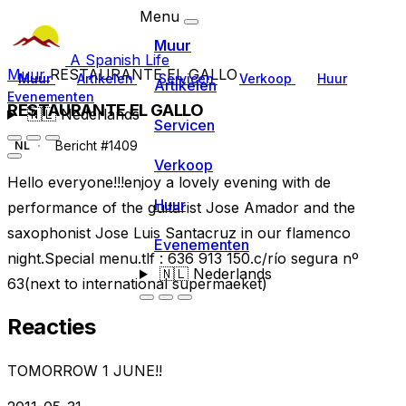
Menu
Muur
A Spanish Life
Muur
RESTAURANTE EL GALLO
Muur
Artikelen
Servicen
Verkoop
Huur
Artikelen
Evenementen
RESTAURANTE EL GALLO
🇳🇱
Nederlands
Servicen
Bericht #1409
NL
Verkoop
Hello everyone!!!enjoy a lovely evening with de
Huur
performance of the guitarist Jose Amador and the
saxophonist Jose Luis Santacruz in our flamenco
Evenementen
night.Special menu.tlf : 636 913 150.c/río segura nº
🇳🇱
Nederlands
63(next to international supermaeket)
Reacties
TOMORROW 1 JUNE!!