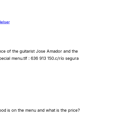
elser
nce of the guitarist Jose Amador and the
ecial menu.tlf : 636 913 150.c/río segura
od is on the menu and what is the price?