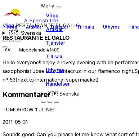
Meny
Vägg
A Spanish Life
Vägg
RESTAURANTE EL GALLO
Vägg
Artiklar
Tjänster
Till salu
Uthyres
Händ
Artiklar
🇸🇪
Svenska
RESTAURANTE EL GALLO
Tjänster
Meddelande #1409
SV
Till salu
Hello everyone!!!enjoy a lovely evening with de performa
Uthyres
saxophonist Jose Luis Santacruz in our flamenco night.Sp
nº 63(next to international supermaeket)
Händelser
Kommentarer
🇸🇪
Svenska
TOMORROW 1 JUNE!!
2011-05-31
Sounds good. Can you please let me know what sort of fo