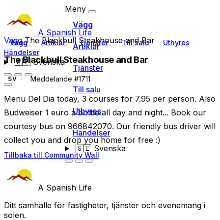
Meny
Vägg
A Spanish Life
Vägg
The Blackbull Steakhouse and Bar
Vägg
Artiklar
Tjänster
Till salu
Uthyres
Artiklar
Händelser
The Blackbull Steakhouse and Bar
🇸🇪
Svenska
Tjänster
Meddelande #1711
SV
Till salu
Menu Del Dia today, 3 courses for 7.95 per person. Also
Uthyres
Budweiser 1 euro a bottle all day and night... Book our
courtesy bus on 966842070. Our friendly bus driver will
Händelser
collect you and drop you home for free :)
🇸🇪
Svenska
Tillbaka till Community Wall
A Spanish Life
Ditt samhälle för fastigheter, tjänster och evenemang i
solen.