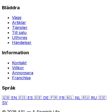
Bläddra
Vägg
Artiklar
Tjänster
Till salu
Uthyres
Händelser
Information
Kontakt
Villkor
Annonsera
Franchise
Språk
🇬🇧
EN
🇪🇸
ES
🇩🇪
DE
🇫🇷
FR
🇳🇱
NL
🇷🇺
RU
🇸🇪
SV
© 2026 ASL — A Spanish Life