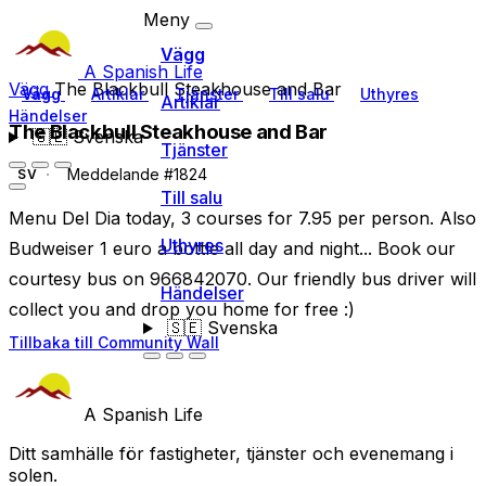
Meny
Vägg
A Spanish Life
Vägg
The Blackbull Steakhouse and Bar
Vägg
Artiklar
Tjänster
Till salu
Uthyres
Artiklar
Händelser
The Blackbull Steakhouse and Bar
🇸🇪
Svenska
Tjänster
Meddelande #1824
SV
Till salu
Menu Del Dia today, 3 courses for 7.95 per person. Also
Uthyres
Budweiser 1 euro a bottle all day and night... Book our
courtesy bus on 966842070. Our friendly bus driver will
Händelser
collect you and drop you home for free :)
🇸🇪
Svenska
Tillbaka till Community Wall
A Spanish Life
Ditt samhälle för fastigheter, tjänster och evenemang i
solen.