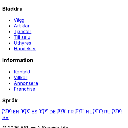
Bläddra
Vägg
Artiklar
Tjänster
Till salu
Uthyres
Händelser
Information
Kontakt
Villkor
Annonsera
Franchise
Språk
🇬🇧
EN
🇪🇸
ES
🇩🇪
DE
🇫🇷
FR
🇳🇱
NL
🇷🇺
RU
🇸🇪
SV
© 2026 ASL — A Spanish Life