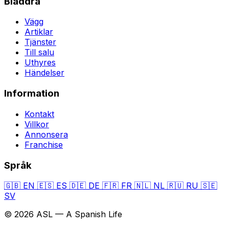
Bläddra
Vägg
Artiklar
Tjänster
Till salu
Uthyres
Händelser
Information
Kontakt
Villkor
Annonsera
Franchise
Språk
🇬🇧
EN
🇪🇸
ES
🇩🇪
DE
🇫🇷
FR
🇳🇱
NL
🇷🇺
RU
🇸🇪
SV
© 2026 ASL — A Spanish Life