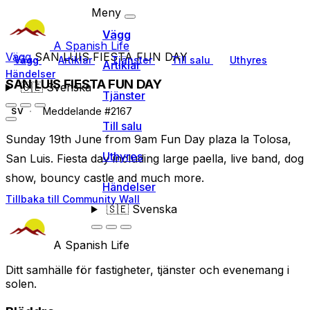
Meny
Vägg
A Spanish Life
Vägg
SAN LUIS FIESTA FUN DAY
Vägg
Artiklar
Tjänster
Till salu
Uthyres
Artiklar
Händelser
SAN LUIS FIESTA FUN DAY
🇸🇪
Svenska
Tjänster
Meddelande #2167
SV
Till salu
Sunday 19th June from 9am Fun Day plaza la Tolosa,
Uthyres
San Luis. Fiesta day including large paella, live band, dog
show, bouncy castle and much more.
Händelser
Tillbaka till Community Wall
🇸🇪
Svenska
A Spanish Life
Ditt samhälle för fastigheter, tjänster och evenemang i
solen.